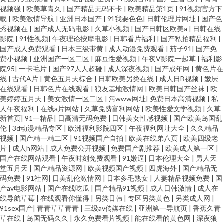
视频强
|
欧美草青久
|
国产精品无码不卡
|
欧美精品第1页
|
91视频官方下
载
|
欧美激情导航
|
亚洲日本国产
|
91我要色色
|
日韩伦理片网址
|
国产色
秀视频在
|
国产成人无码电影
|
久草小视频
|
国产日韩区欧美a
|
日韩在线
影院
|
91性视频
|
午夜理论按摩电影
|
日韩看片福利
|
国产私拍精品福利
|
国产成人免费观看
|
日本三级带黄
|
成人动漫免费观看
|
茄子91
|
国产免
费小视频
|
亚洲国产一区二区
|
麻豆性爱视频
|
午夜V影院一起草
|
福利影
院95
|
一卡毛片
|
国产97人人超碰
|
成人深夜视频
|
国产成年网
|
黄色片在
线
|
古代A片
|
黄色五月天棕合
|
日韩欧美另类在线
|
成人日B视频
|
嫩屄
在线观看
|
日韩色片在线观看
|
狼友基地激情网
|
欧美日韩国产丝袜
|
欧
美婷婷五月天
|
美女激情一区二区
|
污www网址
|
免费日本高清视频
|
私
人午夜福利
|
在线a片网站
|
久草免费富利网站
|
欧美性爱文学视频
|
久草
新首页
|
91一精品
|
日高清无码免费
|
日韩美女性感视频
|
国产欧美岛国乱
伦
|
3d动漫精品专区
|
欧洲福利影院四区
|
午夜福利网址大全
|
久久精品
视频
|
国产精一精二区
|
91视频国产自拍
|
欧美在线弟八页
|
欧美四级老
片
|
成人h网站
|
成人免费公开视频
|
免费国产剧推荐
|
欧美成人第一区
|
国产在线网站观看
|
午夜时刻免费观看
|
91嫩逼
|
日本伦理大全
|
男人天
堂五月天
|
国产精品资源网
|
欧美视频国产视频
|
四虎海外
|
国产精品无
码免费
|
91社网
|
日美乱伦激情网
|
日本多毛熟女
|
人妻精品视频免费
|
国
产av电影网站
|
国产在线吃瓜
|
国产精品91视频
|
成人日韩激情
|
成人在
线导航草莓
|
在线观看你懂得
|
另类日韩
|
专区另类黄色
|
另类成人网
|
91sex国产
|
青青草草青青
|
三级av传媒在线
|
亚洲第一导航页
|
香蕉久青
草在线
|
岛国无码久久
|
永久免费看片视频
|
能在线看的黄色网
|
深夜狼