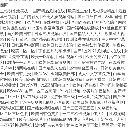
四区
主站蜘蛛池模板：
国产精品尤物在线
|
欧美性生爱
|
成人综合精品
|
最新
草莓视频
|
毛片内射女
|
欧美人妖视频网站
|
国产白丝在线
|
97草逼网
|
在
线观看污网址
|
久草福利在线视频
|
91社区国产在线
|
狠狠色色综合网站
|
欧美极品在线0
|
岛国午夜福利视频
|
国产福利在线播放
|
91桃色视频下
载
|
自拍欧美日韩
|
日本三级视频在线
|
国产精品人人人人
|
欧美成人视
频
|
欧美18黄色
|
国产精品欢迎观看
|
欧洲免费在线视频
|
最大中文字幕
福利
|
日韩新片电影网
|
欧美日韩成人影院
|
欧美熟妇乱伦视频
|
午夜色
色爱
|
殴美一区一区
|
丁香五月共享婷婷
|
国产1区2
|
91尤物屁眼在线
|
女
同影音先锋在线
|
欧美一区影院
|
日韩视频不卡
|
欧美另类77
|
污午夜福
利
|
激情亭亭五月天
|
欧美在线高清视频
|
国产高清操逼网站
|
在线看片
黄片av
|
污网站在线
|
国产精品久在线
|
激情综合五月花
|
日韩欧美色综
合
|
欧美日韩足交
|
吃瓜AV
|
亚洲欧美日韩
|
成人中文字幕免费
|
白丝自
慰网站
|
欧美日韩高清电影
|
日本韩国视频网站
|
黄色天堂网
|
日韩在线
视频播放
|
日韩第9页
|
91高清国内自产
|
欧美有码在线
|
亚洲福利偷拍视
频
|
欧WwW
|
国产一区二区高清
|
91内射视频
|
小黄片午夜福利
|
国产精
品二区三区
|
97在线资源网
|
免费日本三级
|
一级看片免费视频
|
国产孕
妇av
|
欧美干逼色交视频
|
精品无码视频
|
欧美日韩电影院
|
精品福利网
|
高清视频三区
|
国产熟女视频在线
|
国产三区四区五区
|
久草福利站
|
一
区二区三区色欲
|
欧美日韩色黄片
|
一二三不卡视频
|
伊人91
|
性感无码
精品国产
|
欧美日韩影片
|
91插插库影院
|
成人毛片网址
|
黄色网址大片
|
午夜福利电影手机
|
波多野吉衣合集
|
黄色软件免费下载
|
另类亚洲图片
|