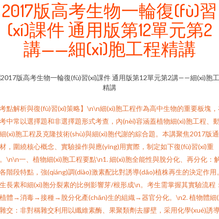
2017版高考生物一輪復(fù)習
(xí)課件 通用版第12單元第2
講——細(xì)胞工程精講
考點解析與復(fù)習(xí)策略】\n\n細(xì)胞工程作為高中生物的重要板塊
考中常以選擇題和非選擇題形式考查，內(nèi)容涵蓋植物細(xì)胞工程、
細(xì)胞工程及克隆技術(shù)與細(xì)胞代謝的綜合題。本講聚焦2017版
材，圍繞核心概念、實驗操作與應(yīng)用實際，制定如下復(fù)習(xí)重
。\n\n一、植物細(xì)胞工程要點\n1. 細(xì)胞全能性與脫分化、再分化：
各階段特點，強(qiáng)調(diào)激素配比對誘導(dǎo)植株再生的決定作用
生長素和細(xì)胞分裂素的比例影響芽/根形成\n。考生需掌握其實驗流程
植體→消毒→接種→脫分化產(chǎn)生的組織→器官分化。\n2. 植物體細(x
雜交：非對稱雜交利用以纖維素酶、果聚類劑去膠壁，采用化學(xué)誘