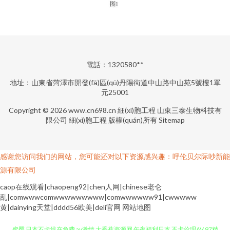
電話：1320580**
地址：山東省菏澤市開發(fā)區(qū)丹陽街道中山路中山苑5號樓1單
元25001
Copyright © 2026
www.cn698.cn
細(xì)胞工程
山東三泰生物科技有
限公司
細(xì)胞工程
版權(quán)所有
Sitemap
感谢您访问我们的网站，您可能还对以下资源感兴趣：呼伦贝尔际吵新能
源有限公司
caop在线观看|chaopeng92|chen人网|chinese老仑
乱|comwwwcomwwwwwwwww|comwwwwww91|cwwwww
黄|dainying天堂|dddd56欧美|deli官网
网站地图