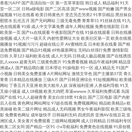
香蕉污APP
国产高清自拍一区
第一页草草影院
韩日成人
精品福利
91天
堂一区二区
日韩a级电影
国产二区高清
国产www视频
国产粉嫩
国产男女
猛视频
91社在线看
欧美日韩黄色片
变态另态另类2
91李宗精品
黑丝袜自
慰喷水
乱伦五月
国产无码网站
三级无毒免费
青青草51
91丝袜在线
91九
色在线观看
91插
成人中文字幕免费
成年人网站视频
免费在线影院
日本
欧美第一页
国产ts在线观看
午夜影院国产在线
91操在线观看
日韩在线播
放视频
成人大片一级天天
内射性爱网址大全
欧美社区第一页
欧美在线视
频播放
91视频污污污
超碰在线公开
AV蜜桃吃瓜
日本欧美在线看
国产精
选免费视频
国产精品91视频
69热最新网址
无码白丝强行免费
激情影院
日韩
久草123
福利欧美在线
成人片无码
日韩成人极品视频
国产在线诱惑
乱人xxxxx
超黄无码
三级黄色图片
91免费看视频
精品午夜福利网
精品亚
洲成a人
国产精品萌白酱
日本理论
91操电影
91一区
成人精品无
91国产
小视频
日韩美女免费直播
A片网站网址
激情文学色
国产主播第37页
青久
青青
日本精品在线播放
三级A片
国产日韩亚洲综合
91短视频网站
欧美骚
网站
丁香五月天亚洲
欧美大粗吊人妖
深夜福利亚洲
人兽福利导航
91叉
叉操小骚逼
成人18视频
欧美大鸡吧
草逼wwww
久草福利免费试看
岛国
国产在线
91人人超碰青青
美女白丝18禁
91肏比
国产三区电影
国产内射
后入在线
黄色网址网站网址
97超在线视
免费视频网站
精品欧美精品v
欧
美操碰
欧美二级片网址
精品成人无码视频
男女午夜福利影院
欧美三级电
影
免费黄色网址
成年版快手
日韩福利无码
四虎四房
亚洲AV在线豆花
亚
洲区成人
美女黄片免费观看
三级网站视频网
成人日韩精品
日韩福利专区
欧美二区女同
国产精品一区91
小x导航福利
免费黄色在线视频
91原创视