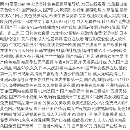
网
91爱爱com
伊人涩涩射
黄色视频网址导航
91国在线观看
91最新自拍
黄色软件91
国产操女人
国产乱人
欧美乱欲视频
超碰吃瓜
久草涩涩
最新
级色情影院 亚洲色图美腿丝袜 天天肏屄网站 欧美图色10p 日本性爱少妇 黑料
在线A片网址
黄色视屏网站
欧美午夜寂寞影院
新视觉影视
成人写真福利
欧美内射网址
日本中文字幕无码
97日穴网
成人免费在线
精品国产免费观
网线路一二三 www欧洲影院 欧美视屏 综合激情导航 欧日韩一本道 黄色成人
看
国产不卡高清
91av在线播放
91制作传媒
岛国av资源
超碰91资源
国产
乱一乱二乱三
日韩美女直播
91尤物69
蜜桃午夜激情
免费伦理电影
日本
电影伦理片
黄瓜视频成人
性爱婷婷
爱豆在线看
麻豆影院爱爱
成人软件
18 另类图片综合 成人自慰 91干逼不卡 国外变态另类网站 免费看黄链接 日韩
视频
午夜宅男在线
91专区在线
狠狠干欧美
国产三级国产
国产欧美日韩
在线
97五月天婷婷
日韩在线网
91福利社视频
福利导航
A片三级网站
久
草草视频 韩国美女AV导航 婷婷五月天久久 AV色欲蜜桃天堂 97超碰人人搞
草视频8
香蕉APP污视频
艹艹艹插逼
国产精品五月天
狠狠操欧美性爱
国
产绝色精品
精品孕妇无码视频
午夜A片三级片
天美果冻传媒
久久国产成
人精品
精品93久久久
日本人妖射精
学生妹avav
国产熟女视频在线
乱伦
www五月天久久 熟女免费视频 www五月天久久 日韩乱淫差羞视频 另类国模
第一页
韩日视频
高清国产剧观看
人妻少妇视频二区
成人无码高清毛片
亚洲av激情电影
午夜导航在线
国内主播第一页
国产高清电影网址
91社区
专区 三级片网卡 91偷拍在线 免费人人操 白丝自慰在线 日本高清乱 亚洲成人
论坛
免费网站黄色在线
久久偷拍高清亚洲
91午夜在线免费
亚洲精品第五
页
麻豆网站在线观看
91精选国产
国产精品亚洲
黄色三级成年
五月天婷
婷爱
国产不卡小视频
AV色哟哟
亚洲天堂丁香五月
91社网
美女视频黄全
WWW 91孕妇在线 超碰99国产 深夜诱惑av 韩国操B视频 91大香蕉自慰 99有
免费
国产精品第一页国
另类区另类欧美
欧美色图乱伦小说
免费成人软件
黄色网址视频播放
国产日产美产精品
成人午夜视频
伦理视频网站
黄色18
免费精品 av做爱成人 国产足交在线观看 91免费观看破处 女同伦理片 超碰日
禁网站
亚洲无码视频在线
成人无码看片
91原创社区
伦理电影香港
成人
免费
蜜桃91色色
A片视频网
国产自在线
操欧美老女人
人人97综合精品
岛国免费
国产无码一二
蜜桃tv网站入口
国产第66页
另类国产在线
熟女
逼 AV午夜福利 99人人干人人干 91传媒蜜桃 97cao操 青娱乐豆花视频 另类综