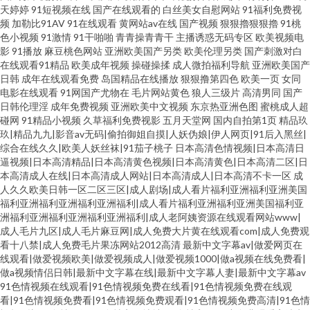
天婷婷
91短视频在线
国产在线观看的
白丝美女自慰网站
91福利免费视
频
加勒比91AV
91在线观看
黄网站av在线
国产视频
狠狠擼狠狠擼
91桃
色小视频
91激情
91干啪啪
青青操青青干
主播诱惑无码专区
欧美视频电
影
91播放
麻豆桃色网站
亚洲欧美国产另类
欧美伦理另类
国产刺激对白
在线观看91精品
欧美成年视频
操碰操揉
成人微拍福利导航
亚洲欧美国产
日韩
成年在线观看免费
岛国精品在线播放
狠狠撸第四色
欧美一页
女同
电影在线观看
91网国产尤物在
毛片网站黄色
狼人三级片
高清男同
国产
日韩伦理淫
成年免费视频
亚洲欧美中文视频
东京热亚洲色图
蜜桃成人超
碰网
91精品小视频
久草福利免费视影
五月天堂网
国内自拍第1页
精品玖
玖|精品九九|影音av无码|偷拍御姐自摸|人妖伪娘|伊人网页|91后入黑丝|
综合在线久久|欧美人妖丝袜|91茄子桃子
日本高清色情视频|日本高清日
逼视频|日本高清精品|日本高清黄色视频|日本高清黄色|日本高清二区|日
本高清成人在线|日本高清成人网站|日本高清成人|日本高清不卡一区
成
人久久欧美日韩一区二区三区|成人剧场|成人看片福利亚洲福利亚洲美国
福利亚洲福利亚洲福利亚洲福利|成人看片福利亚洲福利亚洲美国福利亚
洲福利亚洲福利亚洲福利亚洲福利|成人老阿姨资源在线观看网站www|
成人毛片九区|成人毛片麻豆网|成人免费大片黄在线观看com|成人免费观
看十八禁|成人免费毛片果冻网站2012高清
最新中文字幕av|做爱网页在
线观看|做爱视频欧美|做爱视频成人|做爱视频1000|做a视频在线免费看|
做a视频情侣日韩|最新中文字幕在线|最新中文字幕人妻|最新中文字幕av
91色情视频在线观看|91色情视频免费在线看|91色情视频免费在线观
看|91色情视频免费看|91色情视频免费观看|91色情视频免费高清|91色情