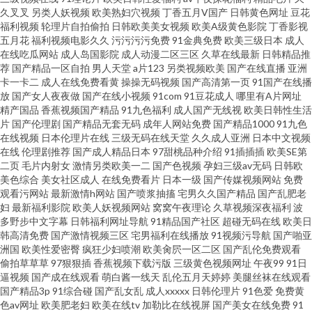
久叉叉
另类人妖视频
欧美熟妇穴视频
丁香五月V国产
日韩黄色网址
豆花
福利视频
轮理片自拍偷拍
日韩欧美美女视频
欧美A级黄色影院
丁香影视
av伦理片 精品麻豆传媒 欧美播逼一级片 91网页在线版 免费看黄链接
五月花
福利视频电影久久
污污污污免费
91金典免费
欧美三级日本
成人
在线吃瓜网站
成人岛国影院
成人动漫二区三区
久草在线最新
日韩精品推
荐
国产精品一区自拍
男人天堂
a片123
另类视频欧美
国产在线直播
亚洲
卡一卡二
成人在线免费看黄
操操无码视频
国产高清第一页
91国产在线播
放
国产女人夜夜做
国产在线小视频
91com
91豆花成人
哪里有A片网址
精产国品
香蕉视频国产精品
91九色福利
成人国产无线视
欧美日韩性生活
片
国产伦理剧
国产精品无套无码
成年人网站免费
国产精品1000
91九色
在线视频
日本伦理片在线
三级无码在线天堂
久久成人亚洲
日本中文视频
在线
伦理剧推荐
国产成人精品日本
97甜桃品种介绍
91插插插
欧美SE第
二页
毛片内射女
激情另类欧美一二
国产色视频
孕妇三级av无码
日韩欧
美色综合
美女社区成人
在线免费看片
日本一级
国产传媒视频网站
免费
观看污网站
最新激情h网站
国产喷浆抽搐
宅男久久国产精品
国产乱肥老
妇
最新福利影院
欧美人妖视频网站
窝窝午夜理论
久草视频深夜福利
波
多野步中文字幕
日韩福利网址导航
91精品国产社区
超碰无码在线
欧美日
韩高清免费
国产激情视频三区
宅男福利在线播放
91视频污导航
国产啪亚
洲国
欧美性爱密臀
疯狂少妇喷潮
欧美肏屄一区二区
国产乱伦免费观看
偷拍草草草
97狠狠插
香蕉视频下载污版
三级黄色视频网址
午夜99
91日
逼视频
国产成在线观看
萌白酱一线天
乱伦五月天婷婷
美腿丝袜在线观看
国产精品3p
91综合碰
国产乱女乱
成人xxxxx
日韩伦理片
91色爱
免费黄
色av网址
欧美肥老妇
欧美在线tv
加勒比在线视屏
国产美女在线免费
91