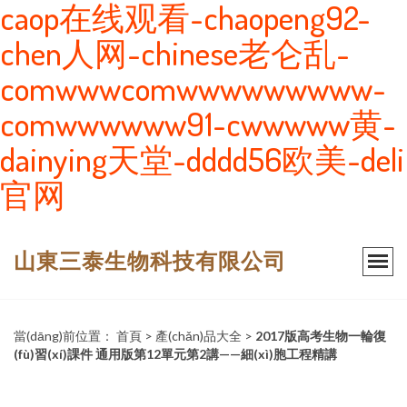
caop在线观看-chaopeng92-
chen人网-chinese老仑乱-
comwwwcomwwwwwwwww-
comwwwwww91-cwwwww黄-
dainying天堂-dddd56欧美-deli
官网
山東三泰生物科技有限公司
當(dāng)前位置：
首頁
>
產(chǎn)品大全
>
2017版高考生物一輪復
(fù)習(xí)課件 通用版第12單元第2講——細(xì)胞工程精講