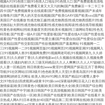
视频A片|91色情三级|91色情入口地址|91色情入口
国产免费观看高清电
视剧在线最新|国产免费看又黄又大又污的胸|国产免费麻豆一卡二卡三卡
四卡|国产免费视频青女在线观看|国产免费视频线观看视频|国产末成年
女噜噜片|国产男人的天堂在线视频|国产欧美GARY|国产欧美sss|国产欧
美国日产在线播放
性感尤物王越|性感尤物诱惑|性感尤物诱惑图片|性感
尤物浴缸大胆|性感尤物在线观看|性感尤物在线阅读|性感在线导航视频|
性黄色录相网站|性欧美极度另类|性欧美长视频|性三级网站导航|性色无
码导航
国产性爱一级A片|国产性爱影视|国产性爱在线A片|国产性爱在线
观看|国产性爱在线视频|国产性爱主播|国产性爱自拍|国产性爱综合|国产
性交精品|国产性交影院|国产性欲视频网|国产羞羞网站
91视频网一二
三|91视频网一二|91视频网页版|91视频网页|91视频网亚洲|91视频网入
口|91视频网人兽|91视频网免费|91视频网老司机|91视频网第九
久久婷
婷五月|久久婷婷丁香|久久婷婷电影av|久久视频在线视频|久久视频免费
观看|久久骚妇内射|久久三级无码精品|久久人人爽爽|久久人人97超碰|久
久人妻一区精品性
韩日韩黄色|www黄淫|91爱网国产探花|五月丁香网站
导航|91社区网站|日韩3级片|色色欧美男人天堂|大香蕉岛国片|午夜福利
激情网|婷婷五月网址
欧美人韩|AV91网|久草国产精品|91蜜臀人妻中
文|97色综合|四虎视屏|a级黄卡|91操com|深夜福利网|豆花入口
欧美日韩
激情操逼|欧美日韩黄色小视频|欧美日韩黄色大全|欧美日韩国产综合网|
欧美日韩国产中字|欧美日韩国产中文高清视频|欧美日韩国产中文|欧美
日韩国产在线综合一区|欧美日韩国产在线蜜芽|欧美日韩国产在线看片
东
京热成人网A片|日本老熟女HD|国产精品第二页|青草网在线|欧美日韩国
产有线|最新网址av|宅男大香蕉大香蕉|91黑丝无码|91激情网|日韩无码