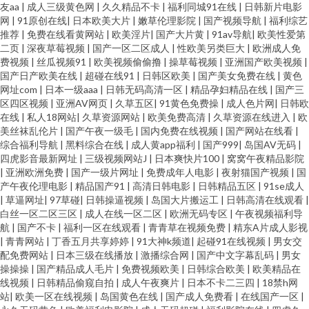
友aa
|
成人三级黄色网
|
久久精品不卡
|
福利同城91在线
|
日韩新片电影
网
|
91原创在线
|
日本欧美大片
|
嫩草伦理影院
|
国产视频导航
|
福利综艺
推荐
|
免费在线看黄网站
|
欧美淫片
|
国产大片黄
|
91av导航
|
欧美性爱第
二页
|
深夜草莓视频
|
国产一区二区成人
|
性欧美另类巨大
|
欧洲成人免
费视频
|
丝瓜视频91
|
欧美视频偷偷撸
|
操草莓视频
|
亚洲国产欧美视频
|
国产日产欧美在线
|
超碰在线91
|
日韩区欧美
|
国产美女免费在线
|
黄色
网址com
|
日本一级aaa
|
日韩无码高清一区
|
精品孕妇精品在线
|
国产三
区四区视频
|
亚洲AV网页
|
久草五区
|
91黄色免费操
|
成人色片网
|
日韩欧
在线
|
私人18网站
|
久草资源网站
|
欧美免费高清
|
久草资源在线进入
|
欧
美丝袜乱伦片
|
国产午夜一级毛
|
国内免费在线视频
|
国产网站在线看
|
综合福利导航
|
黑料综合在线
|
成人黄app福利
|
国产999
|
岛国AV无码
|
四虎影音最新网址
|
三级视频网站J
|
日本爽快片100
|
窝窝午夜精品影院
|
亚洲欧洲免费
|
国产一级片网址
|
免费成年人电影
|
夜射猫国产视频
|
国
产午夜伦理电影
|
精品国产91
|
高清日韩电影
|
日韩精品五区
|
91se成人
|
草逼网址
|
97草碰
|
日韩操逼视频
|
岛国大片搬运工
|
日韩高清在线观看
|
白丝一区二区三区
|
成人在线一区二区
|
欧洲无码专区
|
午夜视频福利导
航
|
国产不卡
|
福利一区在线观看
|
青青草在视频免费
|
精东A片成人影视
|
青青网站
|
丁香五月共享婷婷
|
91大神k频道
|
起碰91在线视频
|
男女交
配免费网站
|
日本三级在线播放
|
激播综合网
|
国产中文字幕乱码
|
男女
操操操
|
国产精品成人毛片
|
免费视频欧美
|
日韩综合欧美
|
欧美精品在
线视频
|
日韩精品偷窥自拍
|
成人午夜爽片
|
日本不卡二三四
|
18禁h网
站
|
欧美一区在线视频
|
岛国黄色在线
|
国产成人免费看
|
在线国产一区
|