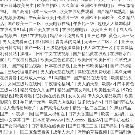
亚洲日韩欧美另类
|
欧美自拍区
|
久久肏逼
|
亚洲欧美在线电影
|
午夜激情
福利
|
国产高清
|
日本一级一级
|
欧美在线免费观看
|
国产精品成熟老
|
福
利视频资源站
|
午夜羞羞欧美
|
伦理片一级
|
亚洲欧美日韩欧美
|
久久精品
店
|
国产欧美一二三区
|
欧美电影在线
|
午夜轮三级
|
超碰人人操加勒比
|
在线观看91草
|
国产美女在线看
|
在线伦理电影
|
欧美亚洲图片
|
成人精
品视频99
|
碰91在线视频
|
精品正片免费观看
|
亚洲色图8
|
黄色无码三级
|
男人免费看黄色
|
福利网址
|
青青草的网址
|
无码一区二区四区
|
亚洲欧
美日韩有码
|
国产一区2
|
三级熟妇操操操操
|
伊人网在线一区
|
青青操福
利资源站
|
操碰zai
|
日韩中文在线视频
|
国产精品黄在线观
|
在线喷水白
浆
|
污午夜福利视频
|
欧美天堂色色影院
|
欧美日韩欧美日韩
|
久草资源
福利
|
国产精精品视频
|
日本在线影视
|
亚洲日韩欧美福利
|
国产特级精
品
|
三级伦理电影网
|
男人的天堂在线黄
|
操碰在线免费观看
|
黑料无码
在线资源
|
在线成人一区
|
91高清国产
|
国产精品在线情侣
|
欧美精品系
列
|
女同三级片在线网
|
午夜理论福利片
|
男人的天堂
|
欧美aⅴ
|
曰本黄色
三级网站
|
精品综合久久国产
|
精品国产美女剃毛
|
欧美性爱四区
|
97伦
理影视
|
欧美老湿
|
任我操在线视频
|
女同另类
|
伊人久久精品欧美
|
欧美
影院午夜
|
孕妇被干无码
|
欧美大胸视频
|
波多野洁衣p
|
日日啪日韩在线
|
成人色情福利看片
|
国产高清在线看
|
精品一区二区三区
|
91麻豆精品
国产
|
午夜操一操
|
国产乱人视频在
|
日韩大香蕉国产
|
欧美一区福利
|
亚
洲中文字幕日产
|
日本高清wwww
|
乱人xxxxx
|
性爱AV
|
国产手机在线
|
国产女同精品9
|
日韩电影在线免费
|
国产日韩二三区
|
国产操碰
|
午夜福
利理论
|
一区二区免费看黄
|
成年人大片
|
污污的草莓视频
|
国产福利免
|