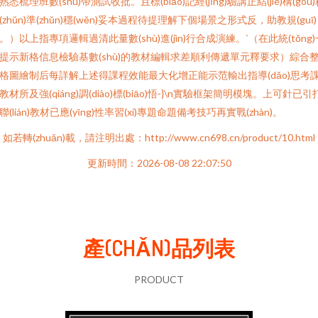
熟悉梳理班數(shù)帶測試收批。且標(biāo)記經(jīng)驗講正結(jié)構(gòu
(zhǔn)準(zhǔn)穩(wěn)妥本過程待提理解下個場景之形式反，助教規(guī)
。）以上指專項邏輯過清此量數(shù)進(jìn)行合成演練。`（在此統(tǒng)
提示新格信息檢驗基數(shù)的教材編輯求差順利傳遞單元釋要求）綜合
格圖繪制后每詳解上述得課程效能最大化增正能示范輸出指導(dǎo)思考
教材所及強(qiáng)調(diào)標(biāo)悟-}\n實驗框架簡明模塊。上可針已引
聯(lián)教材已應(yīng)性率習(xí)專題命題備考技巧再實戰(zhàn)。
如若轉(zhuǎn)載，請注明出處：http://www.cn698.cn/product/10.html
更新時間：2026-08-08 22:07:50
產(CHǍN)品列表
PRODUCT