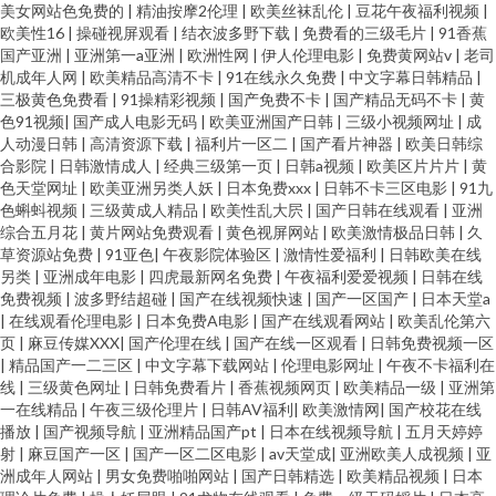
美女网站色免费的
|
精油按摩2伦理
|
欧美丝袜乱伦
|
豆花午夜福利视频
|
欧美性16
|
操碰视屏观看
|
结衣波多野下载
|
免费看的三级毛片
|
91香蕉
国产亚洲
|
亚洲第一a亚洲
|
欧洲性网
|
伊人伦理电影
|
免费黄网站v
|
老司
机成年人网
|
欧美精品高清不卡
|
91在线永久免费
|
中文字幕日韩精品
|
三极黄色免费看
|
91操精彩视频
|
国产免费不卡
|
国产精品无码不卡
|
黄
色91视频
|
国产成人电影无码
|
欧美亚洲国产日韩
|
三级小视频网址
|
成
人动漫日韩
|
高清资源下载
|
福利片一区二
|
国产看片神器
|
欧美日韩综
合影院
|
日韩激情成人
|
经典三级第一页
|
日韩a视频
|
欧美区片片片
|
黄
色天堂网址
|
欧美亚洲另类人妖
|
日本免费xxx
|
日韩不卡三区电影
|
91九
色蝌蚪视频
|
三级黄成人精品
|
欧美性乱大屄
|
国产日韩在线观看
|
亚洲
综合五月花
|
黄片网站免费观看
|
黄色视屏网站
|
欧美激情极品日韩
|
久
草资源站免费
|
91亚色
|
午夜影院体验区
|
激情性爱福利
|
日韩欧美在线
另类
|
亚洲成年电影
|
四虎最新网名免费
|
午夜福利爱爱视频
|
日韩在线
免费视频
|
波多野结超碰
|
国产在线视频快速
|
国产一区国产
|
日本天堂a
|
在线观看伦理电影
|
日本免费A电影
|
国产在线观看网站
|
欧美乱伦第六
页
|
麻豆传媒XXX
|
国产伦理在线
|
国产在线一区观看
|
日韩免费视频一区
|
精品国产一二三区
|
中文字幕下载网站
|
伦理电影网址
|
午夜不卡福利在
线
|
三级黄色网址
|
日韩免费看片
|
香蕉视频网页
|
欧美精品一级
|
亚洲第
一在线精品
|
午夜三级伦理片
|
日韩AV福利
|
欧美激情网
|
国产校花在线
播放
|
国产视频导航
|
亚洲精品国产pt
|
日本在线视频导航
|
五月天婷婷
射
|
麻豆国产一区
|
国产一区二区电影
|
av天堂成
|
亚洲欧美人成视频
|
亚
洲成年人网站
|
男女免费啪啪网站
|
国产日韩精选
|
欧美精品视频
|
日本