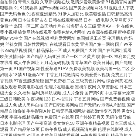
自拍偷拍
青青久视频
久草新视频在线
激情深爱欧美激情
91视频官网国产
狠狠操-91
91我要操
国产ts视频网站
国产美女视频网站
91视频成人下载
合19p 抖阴在线免费 激情伊人都市激情 伊人性爱 另类av专区 变态另类色图
国产无码色色
91香蕉亚洲精品
91伊人加勒比
欧美狠狠插
日韩精品高清
黄色av网
日本波多野吉衣
日韩在线观看精品
日本一级电影
久草网页
97
免费艹
岛国一区二区
岛国动作片在
波多野吉衣三级
亚洲AV一卡
在线免
午夜探花 99影院激情文学 亚洲自拍色图 97资源站超碰 91精品视频免费 变态
费小视频
搞黄网站在线观看
免费色情A片网扯
91资源在线视频
蜜桃视频
网站
91中文
国产在线视频
福利爱爱网址
岛国搬运工首页
伦理朋友的妈
另类色图 超碰91伊人蝌蚪 日韩激情网址 亚洲se图28P 麻豆爱豆果冻 黄色三
妈
丝袜女同
日韩性爱网址
在线观看日本黄
亚洲国产第一网站
国产99不
卡
66精品视频
国产精品探花一区
成人免费国产大片
国产在线网址观看
欧美激情日韩
国产精品无码亚洲
国产一区二区黄片
喷潮一区
福利姬足交
级免费网址 久久伊人一区 91爱豆美女视频 国产精品在线网址 免费看片5h 午
在线看
成人午夜网址
五月花无码视频
青青草国产
欧美日韩乱
国产屁屁
第一页
91国产视频网
性爱草逼91AV
免费欧美视频
欧美岛国一区二区
少
夜精品剧场 黑人另类AV 91成人视频18 精品在线亚洲天堂 超碰99人人乐 91
妇喷水18禁
51漫画APP
丁香五月花激情网
欧美爱爱tv视频
免费五月丁
香视频
97香蕉超级碰碰
国产免费看二区
三级黄色片网站
综合网黄
在线
播放观看
欧美电影在线
伦理片在哪里看
蜜桃午夜网
久草资源在
日本三
微拍视频 www欧色 国产伊人久久 天美91 91小視頻 久久五月亭 www91免费
级大全
久久福利
福利所导航视频
成人片免费
国产第9页
中文字幕bt原声
三级日韩欧美
午夜视频123
日本推理片
丁香五月网站
国产免费看视频
极
午夜剧场人妖 18岁已成人看片 欧美在线免费18 91AU视频 久草视频资源网
品成人色
成人黑料自拍
国产日韩欧美网站
国产无码av
老湿A片影院
国产
精品自拍偷拍
牛牛影院A片
日韩无码视频网站
都市激情变态另类
男女91
视频
字幕在线精品播放
免费国产在线看
国产婷婷五月天
无码传媒导航
亚洲97在线 2026av在线 人妖变态性交 www豆花av 午夜老司机av 国产六页
日本电影伦理
国产午夜高清
美女黄色18
亚洲午夜精品视频
日本三级成人
观看
国产精品第12页
日韩午夜场
成人视频高清免费
伦理在线影视
成人
欧美日韩a 欧美插B欧美系列 韩国伦理av 69看片 www干逼 午夜羞羞成人 午夜
三级视频在线
91理论片
欧美日韩性爱福利
av午夜探花福利
精品毛片
久