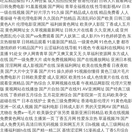
吃瓜精品偷拍
91大神合集
成人拍拍拍免费
香港伦理剧
日韩大片观看网址
日韩免费电影
91羞羞视频
国产网站
青草全福视在线
性导航影视AV
日本
人 四虎激情 91She视频 韩国操人人 神马影院女同 日韩无码专区 99超碰人 三
一级在线视频
国产好片浮力
91久操
国产精品成人在线
精品免费看
人人
看操碰
午夜伦理电影网
久久国自产拍精品
高清乱码0
国产欧美
日韩三级
黄色A片
伦理电影亚洲国产
福利姬黄色网址
欧美伊人影院
丁香成人五月
级成年在线 黑人精品区97 91精品视频在线 97天码 激情人妻三级 91福利导航
花
黄色网网址女
久草视频最新网址
日韩大片在线看
久久亚洲人成
亚州
色图乱伦小说
国产va免费观看
国产人妖第二
成人影片h
91色婷婷瑟色
东
国产天天综合网 成人看片 亚州成人网站在线 久久人体视频 欧美人妖五月天
京热狠狠草
日韩精品观看
91最新国产精品
一级黄色网
91色色人妻
都市
激情婷婷
91精品国产91
云涩福利在线导航
91视色
午夜福利在线网站
91
直播
91处女
伊人网青青草
国产又爽又黄又无
久草福利资源网
东方成人
97人人操人人爽 白丝喷水91网站 成人片大香蕉 久久草资源站 美女变态网站
在线
国产一级免费大片
成年免费视频网站
国产在线播放网站
亚洲日本视
频
淫淫网网
成人影视国产在线
深夜福利网址
欧美在线免费看
日夜夜欧
偷窥自拍99 国产精品97 老湿机福利局影院 欧美性交另 欧美a日 东方成人AV
美
国产大片中文字幕
国产片91
操久婷婷
91视频你懂得
黄色三级片毛片
免费电影片
日韩欧美爱爱
成人亚洲区
欧美性16
成人色情黄片在线
在线
观看亚洲精品
国产热综合
久草网视频在线看
午夜精品网影院
伦理片完整
无码 国内自拍AV 天天干天操 国产淫秽网视频 超碰日逼网 黄色三级网站 日韩
版
黄视网站在线播放
国产片自拍
国产在线91
AV亚洲网址
国产经典三级
在线
丁香婷婷五月综合
五月花亚洲综合
国产影院第一页
乱码欧美孕交
欧美三级 免费的黄色网址 97人人在线 精品三区最新更新 人妖群交乱交 99超
超碰在线艹
日本在线护士
黄色三级免费网址
香港电影伦理片
91黄色电影
亚洲一区成人视频
国产福利电影
日韩成人影片
男的天堂网AV
国产精品
尤物在
免费a一毛片
欧美肠交扩张另类
最新亚洲日韩精品
欧美在线视频
碰人妻 午夜av 男女爱爱午夜剧场 日韩欧美色色 色宗黑人 麻豆瑟瑟视频 男人
免费黄色网址在线
主播第一页
丁香五月网
性爱东京热
草逼视频78
国产
成人免费无码
高清日韩无码视频
宗和网五月天
日b视频
成人三级网站在
的天堂a爽 欧美日A 69福利社在线 A片免费网址 欧美bb 成人网页入口 韩国三
主播福利姬h在线
国产精一精二区
基情涩涩网
51漫画成人
丁香5月综合