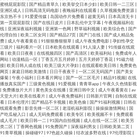
蜜桃屁屁影院
|
国产精品青草久
|
欧美挙交日本少妇
|
欧美日韩一二三区
|
亚洲区成人
|
日韩高清无码电影
|
夜晚福利在线观看
|
久草视频免费资源
|
东京热不卡
|
91爱爱传媒
|
岛国动作片免费看
|
超黄无码
|
日本高清无卡
|
第一页屁屁影院
|
国产在线日皮片
|
日本乱伦中文字幕
|
午夜视频福利在
线
|
亚洲深夜福利视频
|
亚洲第一色网
|
野草福利视频
|
欧美综合色
|
国产
伦理自拍
|
欧美二区女同
|
国产精品27页
|
国产门在线
|
国产成人精品免
费
|
成人午夜看黄在
|
91狠狠撸狠狠草
|
成人午夜免费电影
|
孕妇性孕交
三级片
|
福利看片一区
|
日本欧美在线观看
|
91人澡人妻
|
91传媒在线观
看
|
欧美日日夜夜
|
在线视频四区
|
国产高清区
|
欧美福利站
|
免费成年人
网站
|
动漫精品一区
|
丁香五月五月婷婷
|
五月天婷婷丁香花
|
91磁力链
接
|
欧美日韩人成在线
|
欧美三级大片孕妇
|
在线观看欧美日韩
|
免费黄色
网页
|
家庭日韩欧美激情
|
日日干夜夜干
|
一区二区无码国产
|
国产美女
爆菊
|
午夜小福利
|
日本看片网址
|
国产一区二区毛片
|
精品91视频
|
在线
播放真实国产
|
三级黄色视频
|
91爱视频
|
青青草app
|
午夜久久色情影视
|
免费播放片大片
|
黄色美女在线播
|
亚洲日韩中文
|
成人午夜看黄在
|
av
天堂大片
|
欧美在线看片
|
成人午夜免费福利
|
日韩新片官网
|
自制在线观
看
|
日本伦理片
|
囯产精品不卡视频
|
欧美色偷
|
国产91福利视频
|
日韩在
线观看免费
|
影音先锋一区二区
|
老湿机福利影院
|
操操操激情网站
|
国
产吃瓜秘入口
|
成人无码免费观看
|
欧美专区
|
欧美视频不卡
|
免费观看
成人毛片
|
欧美日韩一二
|
91国内自拍视频
|
成人在线一区二区
|
欧美另
类二区
|
丁香网色视频
|
91免费国产
|
深夜福利男女
|
日韩欧美第二页
|
91青草视频
|
操碰碰97
|
97色超久碰操
|
结衣波多野在线
|
97伦理影院
|