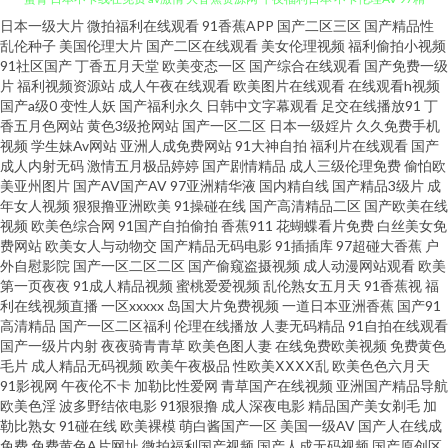
日本一级大片
微拍福利在线观看
91香蕉APP
国产二区三区
国产精品性
成人97 97AV超碰 婷婷久久成人导航 超碰97人人操 超碰98人人 91麻豆国产
乱伦种子
美国伦理大片
国产二区在线观看
美女伦理视频
福利偷拍小视频
91社区国产
丁香五月天堂
欧美变态一区
国产综合在线观看
国产免费一级
蜜臀 日本不卡线在免费 av激情 大香蕉资源网 午夜福利日本 不卡伦理AV 97精
片
福利视频资源站
成人午夜在线观看
欧美图片在线观看
在线观看h视频
国产a级0
变性人妖
国产福利永久
日韩中文字幕观看
足交在线播放91
丁
香五月色网站
黄色3级抢网站
国产一区二区
日本一级婬片
久久免费手机
频 成人A级视频 日韩福利 老司机福利影院 午夜秀场一区二区 日韩午夜成人网
视频
学生妹Av网站
亚洲人成免费网站
91大神自拍
福利片在线观看
国产
成人内射无码
激情五月极品婷婷
国产剧情精品
成人三级伦理免费
偷怕欧
站 久久青青草网站 www福利姬 欧美另类专区 欧美性爱天天 午夜日韩AB 黑丝
美亚州图片
国产AV国产AV
97亚洲精华液
国内精自线
国产精品3级片
成
年女人视频
狠狠撸亚洲欧美
91操碰在线
国产高清精品二区
国产欧美在线
视频
欧美色综合网
91国产自拍偷拍
香蕉911
花蝴蝶看片免费
白丝美女免
三级a片 九九热99视频 俺去也视频 三级网站大全 91TV在线 日韩欧美国产精
费网站
欧美女人与动物交
国产精品无码电影
91插插库
97超碰大香蕉
户
外自慰影院
国产一区二区二区
国产偷窥盗摄视频
成人动漫网站观看
欧美
品 日韩内地国产人成 AV天堂伦理电影 大香蕉五月丁香 欧美性爱亚洲色图 深
第一页夜夜
91成人精品视频
蜜桃爱爱视频
乱伦熟女五月天
91香蕉视
福
利在线视频直播
一区xxxxx
岛国大片免费视频
一道日本亚洲香蕉
国产91
高清精品
国产一区二区福利
伦理在线播放
人妻无码精品
91自拍在线观看
夜超碰社区 2026肏逼网 久久香蕉网 www性爱com 午夜伦理影院 亚州三级片
国产一级片内射
夜夜骑青青草
欧美色图人妻
在线免费欧美视频
免费黄色
毛片
成人精品无码视频
欧美午夜极品
性欧美ⅩⅩⅩⅩ乱
欧美色色六月天
人妖免费网站 97超碰激情 色色日韩 狠狠干99 老司机黄色av 亚洲欧洲日产AV
91影视网
午夜伦不卡
加勒比性爱网
青草国产在线视频
亚洲国产精品导航
欧美色淫
波多野结依电影
91狠狠撸
成人深夜电影
精品国产美女剃毛
加
勒比熟女
91碰在线
欧美裸模
萌白酱国产一区
美国一级AV
国产人在线成
九一国产视频在线 成人午夜精品 日本熟妇色视频 黑丝瘙逼 日本不卡线在免
免费
免费黄色A片网址
微拍福利国产视频
国产人成无码视频
国产原创区