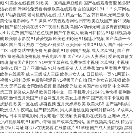
频
91美女在线视频
51欧美
一区精品麻豆经典
国产在线观看资源
波多野
洁衣视频
污网站免费看
特级欧美在线观看
自拍视频91
91艹艹
久草网在
猫 在线天堂资源 aa爽片成人 黄色小网战 午夜诱惑网站 成人无码免费 91在线
线
18福利影院
老司机蜜桃在线
成人精品一区二区
韩日爆乳无码三级
欧
美伦理电影网站
艹艹操操
AV黄色观看网站
日韩欧美在线国产
新91视频
免费 在线观看污视频 欧美激情色色 www高清无码 青青草操逼视频 伊人玖玖
网
国产精品分类在线
97午夜福利视频
岛国AV动作无码
波多野吉依电影
小h片免费
国产精品色色视屏
国产午夜成人
最新日韩精品
91福利视频导
航
欧美喷水影院
91爱爱视频
欧美色图论坛
91榴莲小视频
国产高清一卡
大香蕉 av一二三 男女床上无遮挡 国产又色又爽视频 久久精品国产精品 天堂
新区
国产看片资源
二色吧97资源站
欧美日韩另类0
91华人
国产日韩一区
二区
日本网站在线免费
免费潮喷
91原创国产视频
成人吃瓜福利
国产在
网国产 欧美性爱十区不卡 亚洲色图私拍91 日韩AV影视中文 韩日色色 超碰在
线9
操碰高清免费视频
午夜电影全集
国产AV无码
人妻系列
爱豆传媒倩女
幽魂
超清国产剧大全
91中文字幕在线
免费在线小视频
吃瓜福利小视频
免费91
国产日产亚洲精品
91社在线高清
人人草香蕉
激情另类图片
亚洲
桃 97超碰婷婷 狼人综合AV 91超碰伊人在线 伊人成人婷婷 欧美日韩一级棒 最
欧美在线观看
成人三级成人三级
欧美老女人bb
日日操第一页
91网豆花
视频
91福利剧场
免费影视观看
91视频国产自拍
国产美女在线视频
欧美
新91国产视频 日韩AV一区 香蕉伊人 午夜av福利 天堂av影院 欧洲极品另类 日
又大
无码四虎
女同激吻视频
极品性爱导航
欧美国产拳交喷奶
中文字幕
第三页
超碰成人影视
欧美日韩中文一区
手机看片1204
91色快播
福利撸
影院
激情五月天国产
综合网五月天
美女主播青草
国产高清不卡视频
四
本色天堂 老熟女做爱一区 男人天堂的狠狠干 韩国伊人网 国产福利区视频 俺
虎影视
欧美一区在线
操碰视频
五月天婷婷欧美
欧美大BB
国产福利啪啪
欧洲成人午夜精品
国产精品美乳
男人操蜜桃视频
无码射精网站
18成年人
去也三级 极品伪娘TS 91密臀 日本性视频 麻豆一二区 户外露出自慰小说 国产
网站
日本高清电影网
男女啪啪午夜视频
免费电影在线观看
亚洲ab
成人
少妇视频导航
91国产小青蛙
国产成年免费网站
国产视频高清在线
精品香
蕉
求a片网址
麻豆tv在线观看
在线撸丝片
91草碰
国产成人激情视频
黑料
嫩草影院久久 福利导航亚洲 成人在线观看网址 久久逼久久逼em 大香蕉91伊