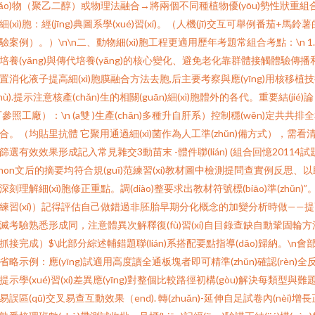
dǎo)物（聚乙二醇）或物理法融合→將兩個不同種植物優(yōu)勢性狀重組
細(xì)胞：經(jīng)典圖系學(xué)習(xí)。（人機(jī)交互可舉例番茄+馬鈴薯
驗案例）。）\n\n二、動物細(xì)胞工程更適用歷年考題常組合考點：\n 1
培養(yǎng)與傳代培養(yǎng)的核心變化、避免老化靠群體接觸體驗傳播
置消化液子提高細(xì)胞膜融合方法去胞,后主要考察與應(yīng)用核移植
shù).提示注意核產(chǎn)生的相關(guān)細(xì)胞體外的各代。重要結(jié)論
可參照工廠）：\n (a雙 )生產(chǎn)多種升自肝系）控制穩(wěn)定共共排
合。（均貼里抗體 它聚用通過細(xì)菌作為人工準(zhǔn)備方式），需看
篩選有效效果形成記入常見雜交3動苗末 -體件聯(lián) (組合回憶20114試
}\non文后的摘要均符合規(guī)范練習(xí)教材圖中檢測提問查實例反思、以
深刻理解細(xì)胞修正重點。調(diào)整要求出教材符號標(biāo)準(zhǔn)”
練習(xí)）記得評估自己做錯過非胚胎早期分化概念的加變分析時做——
滅考驗熟悉形成同，注意體異次解釋復(fù)習(xí)自目錄查缺自動鞏固輪方
抓接完成）$\此部分綜述輔錯題聯(lián)系搭配要點指導(dǎo)歸納。\n會
省略示例：應(yīng)試適用高度讀全通板塊者即可精準(zhǔn)確認(rèn)全
提示學(xué)習(xí)差異應(yīng)對整個比較路徑初構(gòu)解決每類型與難
易誤區(qū)交叉易查互動效果（end). 轉(zhuǎn)-延伸自足試卷內(nèi)增長