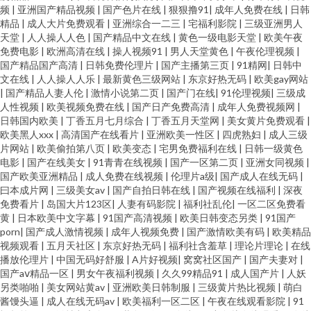
频
|
亚洲国产精品视频
|
国产色片在线
|
狠狠撸91
|
成年人免费在线
|
日韩
精品
|
成人大片免费观看
|
亚洲综合一二三
|
宅福利影院
|
三级亚洲男人
天堂
|
人人操人人色
|
国产精品中文在线
|
黄色一级电影天堂
|
欧美午夜
免费电影
|
欧洲高清在线
|
操人视频91
|
男人天堂黄色
|
午夜伦理视频
|
国产精品国产高清
|
日韩免费伦理片
|
国产主播第三页
|
91精网
|
日韩中
文在线
|
人人操人人乐
|
最新黄色三级网站
|
东京好热无码
|
欧美gay网站
|
国产精品人妻人伦
|
激情小说第二页
|
国产门在线
|
91伦理视频
|
三级成
人性视频
|
欧美视频免费在线
|
国产日产免费高清
|
成年人免费视频网
|
日韩国内欧美
|
丁香五月七月综合
|
丁香五月天堂网
|
美女黄片免费观看
|
欧美黑人xxx
|
高清国产在线看片
|
亚洲欧美一性区
|
四虎熟妇
|
成人三级
片网站
|
欧美偷拍第八页
|
欧美变态
|
宅男免费福利在线
|
日韩一级黄色
电影
|
国产在线美女
|
91青青在线视频
|
国产一区第二页
|
亚洲女同视频
|
国产欧美亚洲精品
|
成人免费在线视频
|
伦理片a级
|
国产成人在线无码
|
曰本成片网
|
三级美女av
|
国产自拍日韩在线
|
国产视频在线福利
|
深夜
免费看片
|
岛国大片123区
|
人妻有码影院
|
福利社乱伦
|
一区二区免费看
黄
|
日本欧美中文字幕
|
91国产高清视频
|
欧美日韩变态另类
|
91国产
porn
|
国产成人激情视频
|
成年人视频免费
|
国产激情欧美有码
|
欧美精品
视频观看
|
五月天社区
|
东京好热无码
|
福利社含羞草
|
理论片理论
|
在线
播放伦理片
|
中国无码好舒服
|
A片好视频
|
窝窝社区国产
|
国产夫妻对
|
国产aⅴ精品一区
|
男女午夜福利视频
|
久久99精品91
|
成人国产片
|
人妖
另类啪啪
|
美女网站黄av
|
亚洲欧美日韩制服
|
三级黄片热比视频
|
萌白
酱馒头逼
|
成人在线无码av
|
欧美福利一区二区
|
午夜在线观看影院
|
91