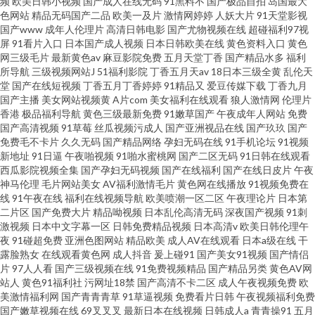
频
欧美日韩小视频
国产成人在线无码
91黑料不
国产极品自拍
岛国最大
色网站
精品无码国产二品
欧美一及片
激情网婷婷
人妖大片
91天堂影视
国产www
成年人伦理片
高清日韩电影
国产尤物视频在线
超碰福利97视
屏
91看片入口
日本国产成人视频
日本日韩欧美在线
黄色资料入口
黄色
网三级毛片
最新黄色av
麻豆影院免费
五月天堂丁香
国产精品水多
福利
所导航
三级视频网站J
51福利影院
丁香五月天av
18日本三级全黄
乱伦天
堂
国产在线短视频
丁香五月丁香婷婷
91精品又
爱豆传媒下载
丁香九月
国产主播
美女网站视频黄
A片com
美女福利在线观看
狼人激情网
伦理片
香港
极品福利导航
黄色三级最新免费
91嫩草国产
午夜成年人网站
免费
国产高清视频
91草莓
丝瓜视频污成人
国产亚洲视品在线
国产玖玖
国产
免费毛不卡片
久久无码
国产精品网络
孕妇无码在线
91手机论坛
91视频
新地址
91日逼
午夜啪视频
91啪水蜜桃网
国产二区无码
91日韩在线观看
西瓜影院视频全集
国产孕妇无码视频
国产在线福利
国产在线日皮片
午夜
神马伦理
毛片网站美女
AV福利激情毛片
黄色网在线播放
91视频免费在
线
91午夜在线
福利在线视频导航
欧美喷潮一区二区
午夜理论片
日本第
二片区
国产免费大片
精品呦视频
日本乱伦高清无码
深夜国产视频
91刺
激视频
日本中文字幕一区
日韩免费精品视频
日本高清v
欧美日韩伦理午
夜
91碰超免费
亚洲色图网站
精品欧美
成人AV在线观看
日本a级在线
干
露脸熟女
在线观看黄色网
成人抖音
爰上碰91
国产美女91视频
国产情侣
片
97人人看
国产三级视频在线
91免费视频精品
国产精品另类
黄色AV网
站人
黄色91福利社
污网址18禁
国产高清不卡二区
成人午夜视频免费
欧
美激情福利网
国产青青青草
91草逼视频
免费看片日韩
午夜视频福利免费
国产嫩草视频在线
69叉叉叉
最新日本在线视频
日韩成人a
青青操91
五月