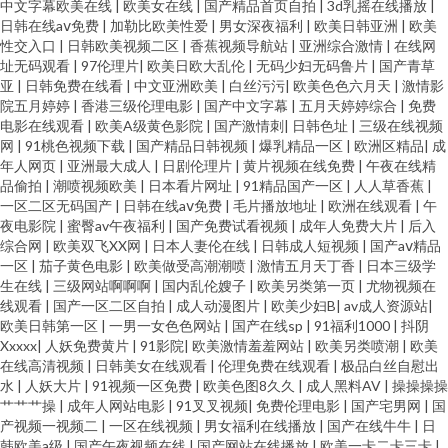
中文字幕欧美在线
|
欧美女在线
|
国产精品首页自拍
|
3d乳摇在线播放
|
日韩在线aⅴ免费
|
加勒比欧美性爱
|
男女深夜福利
|
欧美日韩亚洲
|
欧美
性交入口
|
日韩欧美视频二区
|
香蕉视频导航站
|
亚洲综合激情
|
在线网
址无码观看
|
97伦理片
|
欧美日欧大乱伦
|
无码少妇无码鲁片
|
国产青草
亚
|
日韩免费在线看
|
中文亚洲欧美
|
白丝污污
|
欧美色色六月天
|
激情影
院五月婷婷
|
香港三级伦理电影
|
国产中文字幕
|
五月天婷婷综合
|
免费
电影在线观看
|
欧美A级黄色影院
|
国产激情刺
|
日韩色址
|
三级在线视频
网
|
91桃色视频下载
|
国产精品日韩视频
|
爆乳精品一区
|
欧洲区精品
|
成
年人网页
|
亚洲最大成人
|
日剧伦理片
|
黄片视频在线免费
|
午夜在线精
品偷拍
|
潮喷视频欧美
|
日本看片网址
|
91精品国产一区
|
人人草香蕉
|
一区二区无码国产
|
日韩在线aⅴ免费
|
毛片播放地址
|
欧洲在线观看
|
午
夜电影院
|
蜜臀av午夜福利
|
国产免费试看视频
|
成年人免费大片
|
后入
综合网
|
欧美双飞XX网
|
日本人妻伦在线
|
日韩成人短视频
|
国产aⅴ精品
一区
|
茄子黄色电影
|
欧美做受高潮潮喷
|
激情五月天丁香
|
日本三级学
生在线
|
三级网站啊啊啊
|
国内乱伦嫂子
|
欧美另类第一页
|
尤物视频在
线观看
|
国产一区二区自拍
|
成人动漫图片
|
欧美少妇B
|
av成人资源站
|
欧美日韩第一区
|
一男一女色色网站
|
国产在线sp
|
91福利1000
|
抖阴
Xxxxx
|
人妖免费黄片
|
91影院
|
欧美激情羞羞网站
|
欧美另类喷潮
|
欧美
在线高清视频
|
日韩美女在线观看
|
伦理免费在线观看
|
极品白丝自慰出
水
|
人妖大片
|
91视频一区免费
|
欧美色图8久久
|
成人黑料AV
|
操操操操
艹艹艹操
|
成年人网站电影
|
91叉叉视频
|
免费伦理电影
|
国产宅男网
|
国
产视频一视频二
|
一区在线视频
|
男女福利在线播放
|
国产在线牛牛
|
日
韩欧美a级
|
国产午夜视频在线
|
国产网站在线播放
|
欧美一卡二卡三卡
|