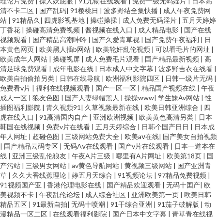
理论片免费
|
操人妖屁眼
|
91尤物在线观看
|
免费一级无码婬片
|
日本高
清不卡二区
|
国产乱码
|
91樱桃日
|
波多野结全集快播
|
成人午夜免费网
站
|
91精品久
|
四虎影视基地
|
操碰操揉
|
成人免费无码淫片
|
五月天婷婷
丁香花
|
操碰高清免费视频
|
酱视频在线入口
|
成人精品电影
|
国产在线
视频观看
|
国产精品高潮呻吟
|
国产久爱青草视
|
国产免费午夜福利
|
日
本黄色网页
|
欧美黑人插b网站
|
欧美轮奸乱伦视频
|
可以看毛片的网址
|
欧美成年人网站
|
操碰视屏
|
成人免费毛片观看
|
国产精品最新视频
|
高
清足球免费观看
|
成年电影在线
|
日本成人中文字幕
|
波多野吉衣在线看
|
欧美自拍偷拍另类
|
日韩在线导航
|
欧洲福利影院四区
|
日韩一级片无码
|
免费看v片
|
福利在线视频观看
|
国产一区一区
|
精品国产视频在线
|
午夜
成人一区
|
狼友色图
|
国产人妻绿帽黑人
|
操操www
|
学生妹Av网站
|
性
插图福利影院
|
青久视频91
|
久草视频最新在线
|
欧美日韩亚洲综合
|
四
虎在线入口
|
91高清国内自产
|
亚洲欧洲视频
|
欧美黄色高清另类
|
日本
韩国在线视频
|
免费v片在线看
|
五月天婷综合
|
日韩个国产日日
|
日本成
年人网址
|
超碰色图
|
三级网站免费大全
|
欧美aⅴ在线
|
国产美女自拍视频
|
国产精品云码专区
|
无码Aⅴ在线观看
|
国产v片在线观看
|
日本一道本在
线
|
亚洲三级乱伦狼友
|
午夜A片三级
|
哪里有A片网址
|
欧美第18页
|
国
产污站
|
三级男女网站
|
av黄色导航网站
|
黄视频三级网站
|
国产亚洲青
草
|
久久大香线蕉理论
|
婷五月天综合
|
91视频论坛
|
97精品免费视频
|
91视频国产亚
|
香港伦理电影在线
|
国产精品欢迎观看
|
无码十囯产
|
欧
美视频不卡
|
午夜乱伦论坛
|
成人综合社区
|
亚洲欧美第一页
|
欧美日韩
精品五区
|
91最新自拍
|
无码十喷潮
|
91干综合亚洲
|
91茄子破解版
|
动
漫精品一区二区
|
在线观看福利影院
|
国产日本中文字幕
|
青草青在线视