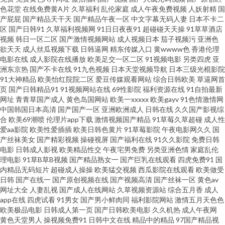
色花堂
在线免费黄A片
久草福利
乱伦家庭
成人午夜免费视频
人妖射精
国
费 国产探花123 菠萝AV片 青草视屏 亚洲天堂官方网站 99re欧美精品 亚洲成
产屁屁
国产精品天干天
国产精品午夜一区
中文字幕无码人妻
日本不卡二
区
国产日韩91
久草福利视频网
91日日夜夜91
超碰碰天天操
91草草酒店
视频
韩日一区二区
国产激情视频网站
成人视频日本
茄子视频污
亚洲色
人小说网站 欧美综合婷婷 超碰97制服 肏屄视频免费观看 丁香8月大香蕉 91
欲天天
成人丝瓜视频下载
日韩逼网
精东传媒入口
黄wwww色
香港伦理
电影在线
成人影院在线播放
欧美足交一区二区
91视频电影
另类四虎
亚
国产福利视频 老湿机69 91麻豆萝莉熟女 国产淫秽网视频 人人操B碰 黄色女
洲东京热
国产不卡在线
91九色视频
日本天堂视频导航
日本三级光棍影院
91大神精品
欧美怡红院院二区
爱豆传媒观看网站
综合日韩欧美
草逼网首
页
国产日韩精品91
91视频网站在线
69性影院
福利资源在线
91自拍最新
男 国模1024 黄色仓库app 亚洲激情 韩国AA毛片 伊人成人免费视频 91大神西
网址
青青草国产成人
黄色岛国网站
欧美一xxxxx
欧美gayv
91色情激情网
中国韩国日本高清
国产国产一区
亚洲欧洲成人
日韩在线
久久国产影视综
瓜 神马黄色影院 AV男人的天堂網 微拍福利69 久草手机在线 超碰人人草人人
合
欧美69潮喷
伦理片app下载
激情视频国产精品
91草莓久草超碰
成人性
爱aa影院
欧美性爱插插
欧美日韩色黄片
91草莓影院
午夜电影网久久
国
产丝袜美女
国产精彩视频
操碰视屏
国产福利在线
91久久影院
免费日韩
干 97人人色 欧美成人理论 中文字幕三级伦理 AA欧美性爱 伊人影院伊思7 九
电影
日韩成人影视
欧美精品性交
午夜宅男免费
另类亚洲色情
家庭乱伦
理电影
91草B草B视频
国产精品熟女一
国产巨乳在线观看
四虎免费91
国
一特级毛片观看 国产成人=区 性交美女 麻豆h片 91影音 日韩艳色av色网 91青
内精品无码短片
超碰成人操操
欧美猛交视频
西瓜影院在线观看
欧美做受
日韩
国产在线一
国产原创视频在线
国产视频高清
国产丝袜一区
黄色av
网址大全
人妻乱视
国产成人在线网站
久草视频资源站
综合五月香
成人
娱乐网站 超碰久久96 97色资源综合网 国产黄网站 日本色导航 大香蕉自拍网
app在线
四虎试看
91男女
国产男小鲜肉同
福利影院网站
激情五月天色色
欧美极品电影
日韩成人第一页
国产日韩欧美电影
久久机热
成人午夜网
日韩AV免费 超碰在线公开 超碰人人公开 人人操欧美人 四虎影院色 91传媒熊
黄色天堂男人
操视频免费91
日韩中文在线
精品中的精品
97国产精品视