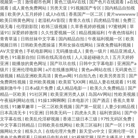
视频第一页
|
激情都市色网
|
黄色三级AV在线
|
国产色片在线观看
|
a在线
观看
|
成人黄色免费网站
|
另类天亚
|
91视频国产专区
|
国内精品自拍视
频
|
欧美伊人五月婷婷
|
成人h在线
|
香蕉国产一区二区
|
黄片wwwwww
|
欧美日韩黄色网址
|
老湿机AV影院
|
青青久在线
|
四虎精品导航
|
免费三
级无毒
|
伦理剧影院
|
欧韩三级视频
|
久草香蕉婷婷视频
|
97蜜桃网
|
草
逼91
|
深爱婷婷激情
|
久久性爱视频一区
|
精品视频福利
|
午夜色情福利
|
青青草逼
|
日韩丝袜中文字幕
|
国内精品自拍
|
午夜福利视频一区
|
欧美
视频日韩
|
日韩欧美色图操逼
|
男和女操在线网站
|
深夜免费福利视频
|
AV天堂黄色
|
手机电影网站
|
无码播放成人
|
黄色一级片
|
精品亚洲成人
黄色
|
91最新自拍
|
日韩在线高清在线
|
人人澡超碰碰久久
|
五月天婷婷
亚洲
|
能播放的黄色网址
|
国产玖玖在线
|
日韩中文字幕电影
|
亚洲国产a
级片
|
亚洲伦理电影网
|
a片在线播放网址
|
黄色av网站在线
|
无码黄色三
级视频
|
精品亚洲欧美高清
|
黄色av网
|
91自拍九色
|
欧美另类首页
|
国产
免费两性视频
|
亚州欧美视频
|
欧美双飞XX网
|
精品人妻在线观看
|
91视
频刺激牛牛
|
日本a级片免费
|
成人精品电影一
|
欧美久久免费精品
|
国产
精品一区欧美
|
91社区网
|
欧美亚洲另类人妖
|
岛国AV网站
|
性欧美视频
|
午夜福利网站在线
|
91操13啊啊啊
|
日本电影片
|
国产酒店
|
香蕉久青草
在线
|
91嫩草嫩草
|
一区二区欧美视频
|
国产第一屁屁
|
人妻少妇精品视
|
日本高清无卡
|
91亚洲
|
日韩美无码一
|
四虎永久美
|
福利资源站
|
国产中
文字幕在线
|
欧美乱伦淫秽视频
|
香港三级日本三级
|
97性无码区免费
|
中文字幕日韩精品
|
日韩欧美在线网站
|
欧美三区福利
|
国产一区
|
91视
频网站大全
|
精东久久
|
在线伦理片免费
|
新天堂vt中文
|
亚洲伦理一区
|
黄色片免费观看
|
日韩精品电影在线
|
91视频官网
|
国产主播毛片
|
青青