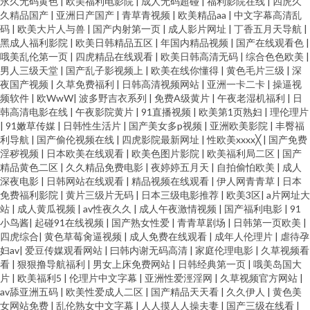
永久无码黄色
|
欧美福利电影院
|
成人无码超碰
|
福利影院在线
|
四虎久
久精品国产
|
亚洲日产国产
|
青草青视频
|
欧美精品aa
|
中文字幕高清乱
码
|
欧美大片人与兽
|
国产内射第一页
|
成人影片网址
|
丁香五月天导航
|
黑成人福利影院
|
欧美日韩精品五区
|
年国内精品视频
|
国产在线观看色
|
哦美乱伦第一页
|
四虎精品在线观看
|
欧美日韩高清无码
|
综合色色欧美
|
男人三级天堂
|
国产乱子影视频上
|
欧美在线你懂得
|
黄色毛片三级
|
深
夜国产视频
|
久草免费福利
|
日韩高清视频网站
|
亚洲一卡二卡
|
操逼视
频软件
|
欧WwW
|
波多野吉衣系列
|
免费A级黄片
|
午夜老湿机福利
|
日
韩高清电影在线
|
午夜影院黄片
|
91直播视频
|
欧美第1页熟妇
|
理伦理片
|
91嫩草传媒
|
日韩性生活片
|
国产美女多p视频
|
亚洲欧美影院
|
丰臀福
利导航
|
国产偷伦视频在线
|
四虎影院最新网址
|
性欧美xxxx╳
|
国产免费
淫秽视频
|
日本欧美在线观看
|
欧美色图片影院
|
欧美福利局二区
|
国产
精品黄色二区
|
久久精品免费电影
|
夜婷婷五月天
|
自拍偷怕欧美
|
成人
深夜电影
|
日韩网站在线观看
|
精品视频在线观看
|
伊人网青青草
|
日本
免费福利影院
|
黄片三级片无码
|
日本三级电影推荐
|
欧美3区
|
a片网址大
站
|
成人黄瓜视频
|
av性夜久久
|
成人午夜激情视频
|
国产福利电影
|
91
小鸟酱
|
起碰91在线视频
|
国产熟女性爱
|
青青草剧场
|
日韩第一页欧美
|
四虎综合
|
黄色草莓肏逼视频
|
成人免费在线观看
|
成年人伦理片
|
虐待孕
妇av
|
爱豆传媒观看网站
|
曰韩内谢无码高清
|
家庭伦理电影
|
久草视频看
看
|
狠狠撸导航福利
|
男女上床免费网站
|
日韩经典第一页
|
哦美岛国大
片
|
欧美福利5
|
伦理片中文字幕
|
亚洲性爱涇淫网
|
久草视频官方网站
|
av舔亚洲五码
|
欧美性爱成人二区
|
国产精品天天看
|
久久伊人
|
黄色美
女网站免费
|
乱伦熟女中文字幕
|
人人摸人人操夫妻
|
国产三级在线看
|